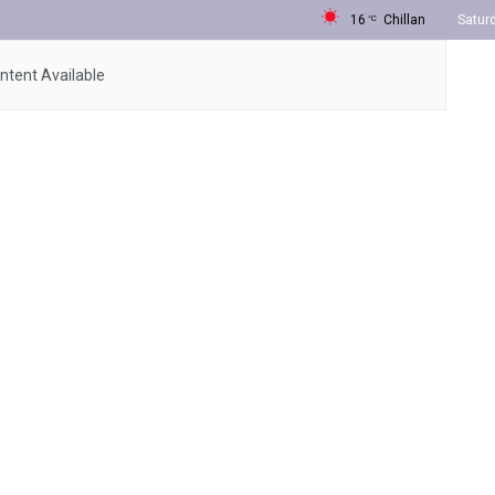
16
Chillan
Satur
°C
ntent Available