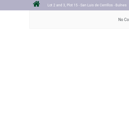
Lot 2 and 3, Plot 15 - San Luis de Cerrillos - Bulnes
No Co